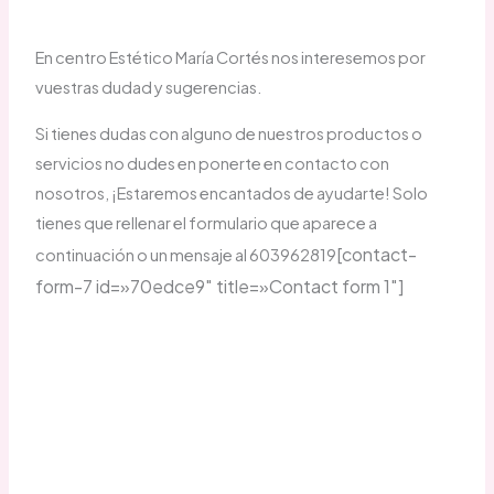
En centro Estético María Cortés nos interesemos por
vuestras dudad y sugerencias.
Si tienes dudas con alguno de nuestros productos o
servicios no dudes en ponerte en contacto con
nosotros, ¡Estaremos encantados de ayudarte! Solo
tienes que rellenar el formulario que aparece a
[contact-
continuación o un mensaje al 603962819
form-7 id=»70edce9″ title=»Contact form 1″]