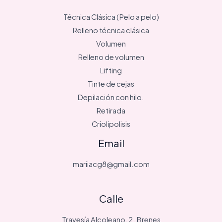
Técnica Clásica ( Pelo a pelo)
Relleno técnica clásica
Volumen
Relleno de volumen
Lifting
Tinte de cejas
Depilación con hilo.
Retirada
Criolipolisis
Email
mariiacg8@gmail.com
Calle
Travesía Alcoleano, 2 , Brenes